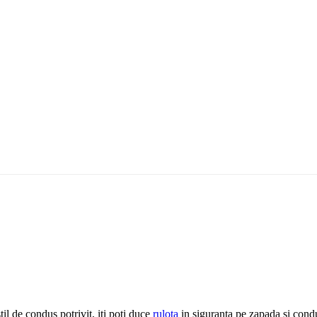
til de condus potrivit, iti poti duce
rulota
in siguranta pe zapada si cond