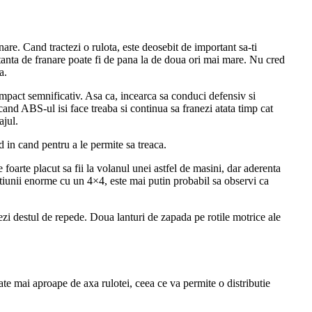
are. Cand tractezi o rulota, este deosebit de important sa-ti
stanta de franare poate fi de pana la de doua ori mai mare. Nu cred
a.
 impact semnificativ. Asa ca, incearca sa conduci defensiv si
 cand ABS-ul isi face treaba si continua sa franezi atata timp cat
ajul.
d in cand pentru a le permite sa treaca.
oarte placut sa fii la volanul unei astfel de masini, dar aderenta
ctiunii enorme cu un 4×4, este mai putin probabil sa observi ca
tezi destul de repede. Doua lanturi de zapada pe rotile motrice ale
sate mai aproape de axa rulotei, ceea ce va permite o distributie