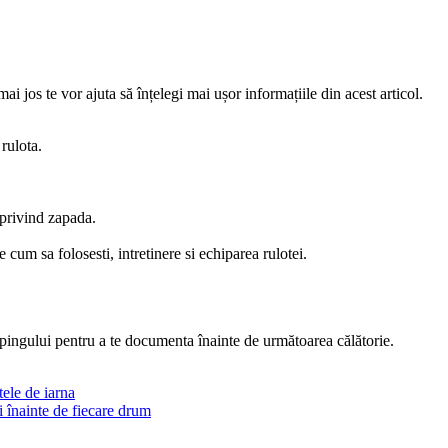
ai jos te vor ajuta să înțelegi mai ușor informațiile din acest articol.
rulota.
 privind zapada.
e cum sa folosesti, intretinere si echiparea rulotei.
campingului pentru a te documenta înainte de următoarea călătorie.
tele de iarna
i înainte de fiecare drum