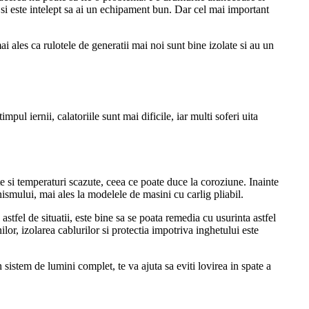
si este intelept sa ai un echipament bun. Dar cel mai important
ai ales ca rulotele de generatii mai noi sunt bine izolate si au un
timpul iernii, calatoriile sunt mai dificile, iar multi soferi uita
te si temperaturi scazute, ceea ce poate duce la coroziune. Inainte
ismului, mai ales la modelele de masini cu carlig pliabil.
stfel de situatii, este bine sa se poata remedia cu usurinta astfel
lor, izolarea cablurilor si protectia impotriva inghetului este
sistem de lumini complet, te va ajuta sa eviti lovirea in spate a