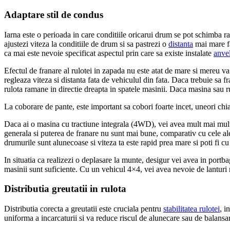
Adaptare stil de condus
Iarna este o perioada in care conditiile oricarui drum se pot schimba ra
ajustezi viteza la conditiile de drum si sa pastrezi o
distanta
mai mare fa
ca mai este nevoie specificat aspectul prin care sa existe instalate
anve
Efectul de franare al rulotei in zapada nu este atat de mare si mereu va
regleaza viteza si distanta fata de vehiculul din fata. Daca trebuie sa f
rulota ramane in directie dreapta in spatele masinii. Daca masina sau ru
La coborare de pante, este important sa cobori foarte incet, uneori chiar
Daca ai o masina cu tractiune integrala (4WD), vei avea mult mai multa 
generala si puterea de franare nu sunt mai bune, comparativ cu cele ale
drumurile sunt alunecoase si viteza ta este rapid prea mare si poti fi 
In situatia ca realizezi o deplasare la munte, desigur vei avea in portb
masinii sunt suficiente. Cu un vehicul 4×4, vei avea nevoie de lanturi m
Distributia greutatii in rulota
Distributia corecta a greutatii este cruciala pentru
stabilitatea rulotei
, i
uniforma a incarcaturii si va reduce riscul de alunecare sau de balansa