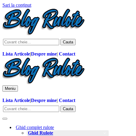
Sari la conținut
Caută...
Cauta
Lista Articole
|
Despre mine
|
Contact
Meniu
Meniu
de
Lista Articole
|
Despre mine
|
Contact
navigare
Caută...
Cauta
Meniu
de
Ghid complet rulote
navigare
Ghid Rulote