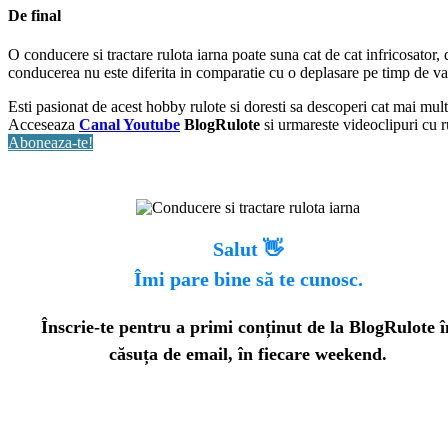
De final
O conducere si tractare rulota iarna poate suna cat de cat infricosator, 
conducerea nu este diferita in comparatie cu o deplasare pe timp de va
Esti pasionat de acest hobby rulote si doresti sa descoperi cat mai mul
Acceseaza
Canal Youtube
BlogRulote
si urmareste videoclipuri cu ru
Aboneaza-te!
Salut 👋
Îmi pare bine să te cunosc.
Înscrie-te pentru a primi conținut de la BlogRulote î
căsuța de email, în fiecare weekend.