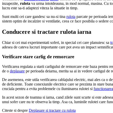
inzapezite,
rulota
va urma intotdeauna, in mod normal, masina. Cu toate
lucru este sa-ti adaptezi viteza la situatie in timp.
Sunt multi cei care gandesc sa nu-si tina
rulota
parcate pe perioada iern
sistem optim de incalzire si ventilatie, ceea ce face posibila o sedere co
Conducere si tractare rulota iarna
Chiar si cei mai experimentati soferi, in special cei care planuiesc sa
t
adesea de cateva lucruri importante care pot avea un impact semnificati
Verificare stare carlig de remorcare
Verificarea regulata a starii carligului de remorcare este baza pentru r
de o
deplasare
pe perioada deiarna, merita sa ai in vedere carligul de r
De asemenea, este utila verificarea cablajului electric, mai ales ca o de
de deficiente. Toate conexiunile electrice care se prezinta in stare buna
cruciala pentru a evita problemele cu iluminarea rulotei si
functionare
In acest sezon de toamna si iarna, cand zilele sunt scurte si este adese
unui sofer care nu te observa la timp. Asa ca, luminile rulotei care func
Citeste si despre
Deplasare si tractare cu rulota