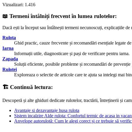
Vizualizari:
1.416
📖
Termeni întâlniți frecvent în lumea rulotelor:
Dacă ești la început sau întâlnești termeni necunoscuți, explicațiile de m
Rulota
Ghid practic, cauze frecvente și recomandări esențiale legate de 
Iarna
Informații utile, diagnosticare și pași de verificare pentru iarna.
Zapada
Soluții eficiente, posibile probleme și recomandări de prevenție
Rulotei
Exploreaza o selectie de articole care te ajuta sa intelegi mai bin
🏗️
Continuă lectura:
Descoperă și alte ghiduri dedicate rulotelor, tractării, întreținerii și 
Avantaje si dezavantaje husa rulota
Sistem incalzire Alde rulota: Confortul termic de acasa in vacan
Anvelope autorulotă: Cum le alegi corect și ce trebuie să verific