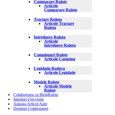
Cumparare Rulote
Articole
Cumparare Rulote
Tractare Rulota
Articole Tractare
Rulota
Intretinere Rulota
Articole
Intretinere Rulota
Campinguri Rulote
Articole Camping
Legislatia Rutiera
Articole Legislatie
Modele Rulote
Articole Modele
Rulote
Colaboreaza cu BlogRulote
Intrebari Frecvente
Adauga Articol Auto
Drepturi Colaboratori