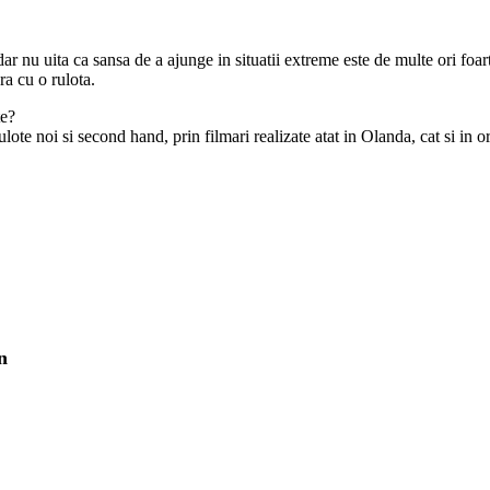
dar nu uita ca sansa de a ajunge in situatii extreme este de multe ori foar
ra cu o rulota.
te?
lote noi si second hand, prin filmari realizate atat in Olanda, cat si in o
n