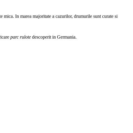
te mica. In marea majoritate a cazurilor, drumurile sunt curate si
ricare
parc rulote
descoperit in Germania.