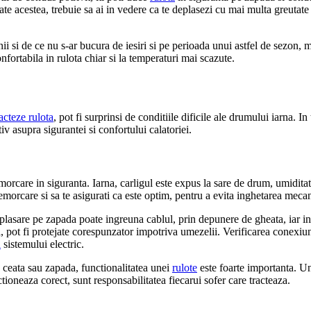
 acestea, trebuie sa ai in vedere ca te deplasezi cu mai multa greutate 
ii si de ce nu s-ar bucura de iesiri si pe perioada unui astfel de sezon, m
nfortabila in rulota chiar si la temperaturi mai scazute.
racteze rulota
, pot fi surprinsi de conditiile dificile ale drumului iarna. In 
v asupra sigurantei si confortului calatoriei.
emorcare in siguranta. Iarna, carligul este expus la sare de drum, umidita
emorcare si sa te asigurati ca este optim, pentru a evita inghetarea mecan
plasare pe zapada poate ingreuna cablul, prin depunere de gheata, iar in a
, pot fi protejate corespunzator impotriva umezelii. Verificarea conexiuni
a
sistemului electric.
a ceata sau zapada, functionalitatea unei
rulote
este foarte importanta. Un 
tioneaza corect, sunt responsabilitatea fiecarui sofer care tracteaza.