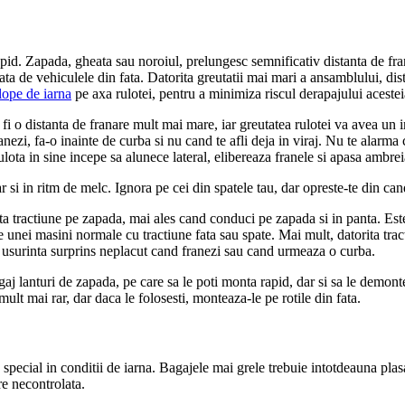
pid. Zapada, gheata sau noroiul, prelungesc semnificativ distanta de fran
ta de vehiculele din fata. Datorita greutatii mai mari a ansamblului, di
lope de iarna
pe axa rulotei, pentru a minimiza riscul derapajului acestei
 fi o distanta de franare mult mai mare, iar greutatea rulotei va avea un
ranezi, fa-o inainte de curba si nu cand te afli deja in viraj. Nu te alarma
lota in sine incepe sa alunece lateral, elibereaza franele si apasa ambrei
 si in ritm de melc. Ignora pe cei din spatele tau, dar opreste-te din can
tractiune pe zapada, mai ales cand conduci pe zapada si in panta. Este f
 unei masini normale cu tractiune fata sau spate. Mai mult, datorita tra
cu usurinta surprins neplacut cand franezi sau cand urmeaza o curba.
agaj lanturi de zapada, pe care sa le poti monta rapid, dar si sa le demon
ult mai rar, dar daca le folosesti, monteaza-le pe rotile din fata.
n special in conditii de iarna. Bagajele mai grele trebuie intotdeauna pla
re necontrolata.